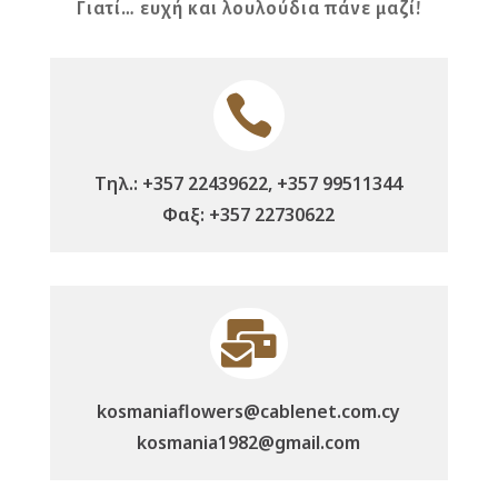
Γιατί… ευχή και λουλούδια πάνε μαζί!

Τηλ.: +357 22439622, +357 99511344
Φαξ: +357 22730622

kosmaniaflowers@cablenet.com.cy
kosmania1982@gmail.com